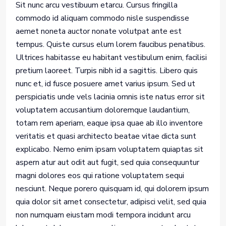
Sit nunc arcu vestibuum etarcu. Cursus fringilla
commodo id aliquam commodo nisle suspendisse
aemet noneta auctor nonate volutpat ante est
tempus. Quiste cursus elum lorem faucibus penatibus.
Ultrices habitasse eu habitant vestibulum enim, facilisi
pretium laoreet. Turpis nibh id a sagittis. Libero quis
nunc et, id fusce posuere amet varius ipsum. Sed ut
perspiciatis unde vels lacinia omnis iste natus error sit
voluptatem accusantium doloremque laudantium,
totam rem aperiam, eaque ipsa quae ab illo inventore
veritatis et quasi architecto beatae vitae dicta sunt
explicabo. Nemo enim ipsam voluptatem quiaptas sit
aspern atur aut odit aut fugit, sed quia consequuntur
magni dolores eos qui ratione voluptatem sequi
nesciunt. Neque porero quisquam id, qui dolorem ipsum
quia dolor sit amet consectetur, adipisci velit, sed quia
non numquam eiustam modi tempora incidunt arcu