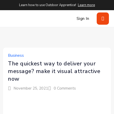
Learn how to use Outdoor Apprentice!
Learn more
Sign In
Business
The quickest way to deliver your
message? make it visual attractive
now
November 25, 2021
0 Comments