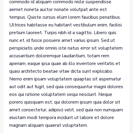
commodo id aliquam commodo nisle suspendisse
aemet noneta auctor nonate volutpat ante est
tempus. Quiste cursus elum lorem faucibus penatibus.
Ultrices habitasse eu habitant vestibulum enim, facilisi
pretium laoreet. Turpis nibh id a sagittis. Libero quis
nunc et, id fusce posuere amet varius ipsum. Sed ut
perspiciatis unde omnis iste natus error sit voluptatem
accusantium doloremque laudantium, totam rem
aperiam, eaque ipsa quae ab illo inventore veritatis et
quasi architecto beatae vitae dicta sunt explicabo.
Nemo enim ipsam voluptatem quiaptas sit aspernatur
aut odit aut fugit, sed quia consequuntur magni dolores
eos qui ratione voluptatem sequi nesciunt. Neque
porero quisquam est, qui dolorem ipsum quia dolor sit
amet consectetur, adipisci velit, sed quia non numquam
eiustam modi tempora incidunt ut labore et dolore
magnam aliquam quaerat voluptatem.