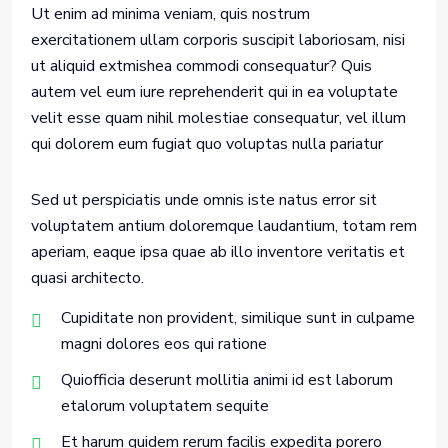
Ut enim ad minima veniam, quis nostrum
exercitationem ullam corporis suscipit laboriosam, nisi
ut aliquid extmishea commodi consequatur? Quis
autem vel eum iure reprehenderit qui in ea voluptate
velit esse quam nihil molestiae consequatur, vel illum
qui dolorem eum fugiat quo voluptas nulla pariatur
Sed ut perspiciatis unde omnis iste natus error sit
voluptatem antium doloremque laudantium, totam rem
aperiam, eaque ipsa quae ab illo inventore veritatis et
quasi architecto.
Cupiditate non provident, similique sunt in culpame
magni dolores eos qui ratione
Quiofficia deserunt mollitia animi id est laborum
etalorum voluptatem sequite
Et harum quidem rerum facilis expedita porero